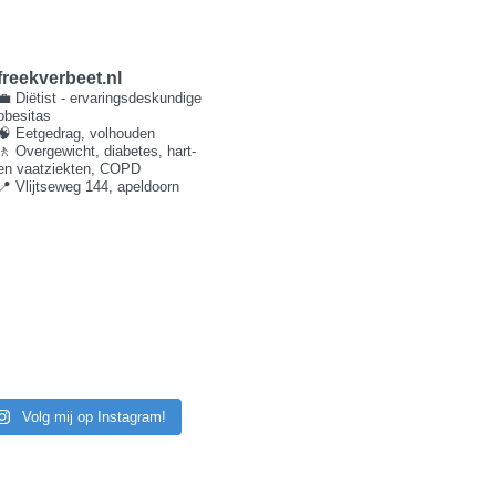
freekverbeet.nl
💼 Diëtist - ervaringsdeskundige
obesitas
🧠 Eetgedrag, volhouden
🚶 Overgewicht, diabetes, hart-
en vaatziekten, COPD
📍 Vlijtseweg 144, apeldoorn
Volg mij op Instagram!