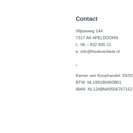
Contact
Vlijtseweg 144
7317 AK APELDOORN
t.: 06 – 832 805 21
e: info@freekverbeet.nl
.
Kamer van Koophandel: 5929
BTW: NL199186960B01
IBAN: NL12ABNA0556767152