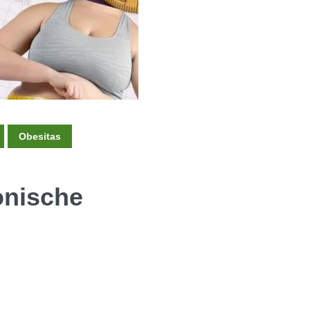
Obesitas
onische